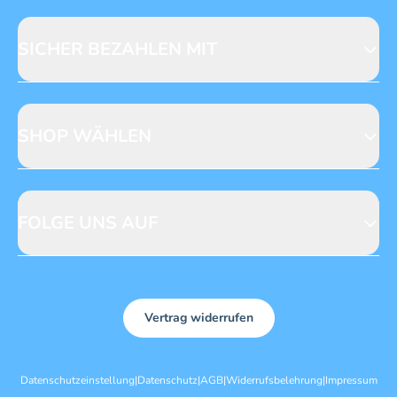
Fragen zur Produktsicherheit
Licensing
Mediadaten
SICHER BEZAHLEN MIT
SHOP WÄHLEN
CH
DE
FOLGE UNS AUF
Vertrag widerrufen
Datenschutzeinstellung
|
Datenschutz
|
AGB
|
Widerrufsbelehrung
|
Impressum