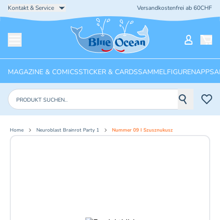
Kontakt & Service
Versandkostenfrei ab 60CHF
Startseite
Mein Ko
Menü öffnen
MAGAZINE & COMICS
STICKER & CARDS
SAMMELFIGUREN
APPS
A
Produkte suchen
Home
Neuroblast Brainrot Party 1
Nummer 09 I Szusznukusz