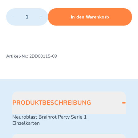
Quantity
−
+
In den Warenkorb
Minimum quantity: 1
Add 1 item to cart
Maximum quantity: 493
Artikel-Nr.:
2DD00115-09
PRODUKTBESCHREIBUNG
Neuroblast Brainrot Party Serie 1
Einzelkarten