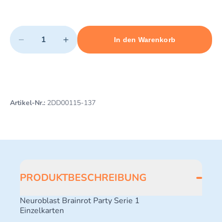
Quantity
−
+
In den Warenkorb
Minimum quantity: 1
Add 1 item to cart
Maximum quantity: 500
Artikel-Nr.:
2DD00115-137
PRODUKTBESCHREIBUNG
Neuroblast Brainrot Party Serie 1
Einzelkarten