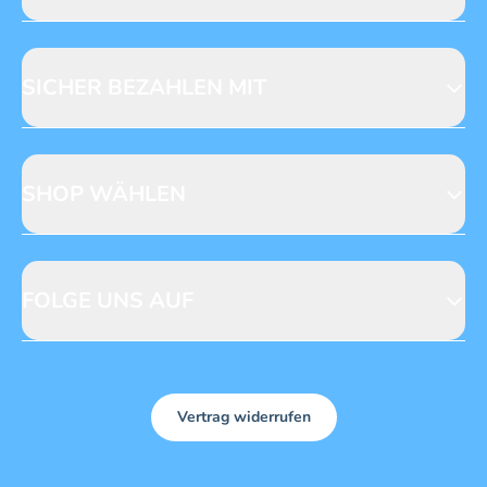
Jobs & Praktika
Fragen zur Produktsicherheit
Licensing
Mediadaten
SICHER BEZAHLEN MIT
SHOP WÄHLEN
CH
DE
FOLGE UNS AUF
Vertrag widerrufen