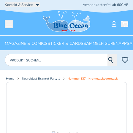
Kontakt & Service
Versandkostenfrei ab 60CHF
Startseite
Mein Ko
Menü öffnen
MAGAZINE & COMICS
STICKER & CARDS
SAMMELFIGUREN
APPS
A
Produkte suchen
Home
Neuroblast Brainrot Party 1
Nummer 137 I Kromeczekogoreczek