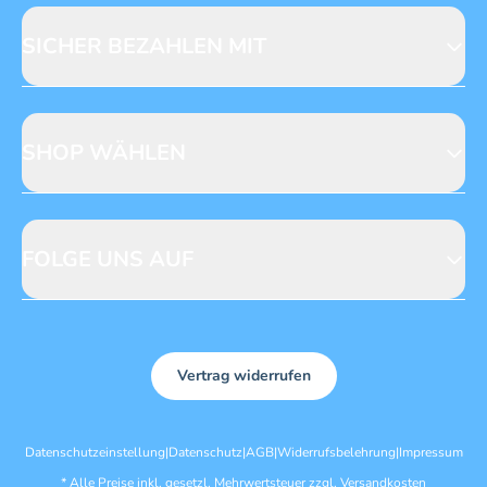
Licensing
Mediadaten
SICHER BEZAHLEN MIT
SHOP WÄHLEN
CH
DE
FOLGE UNS AUF
Vertrag widerrufen
Datenschutzeinstellung
|
Datenschutz
|
AGB
|
Widerrufsbelehrung
|
Impressum
*
Alle Preise inkl. gesetzl. Mehrwertsteuer zzgl.
Versandkosten