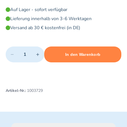
Auf Lager - sofort verfügbar
Lieferung innerhalb von 3-6 Werktagen
Versand ab 30 € kostenfrei (in DE)
Quantity
−
+
In den Warenkorb
Minimum quantity: 1
Add 1 item to cart
Maximum quantity: 5
Artikel-Nr.:
1003729