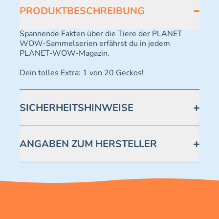
PRODUKTBESCHREIBUNG
Spannende Fakten über die Tiere der PLANET
WOW-Sammelserien erfährst du in jedem
PLANET-WOW-Magazin.
Dein tolles Extra: 1 von 20 Geckos!
SICHERHEITSHINWEISE
Achtung! Nicht geeignet für Kinder unter 3 Jahren.
Enthält verschluckbare Kleinteile -
ANGABEN ZUM HERSTELLER
Erstickungsgefahr.
Blue Ocean Entertainment AG https://www.blue-
ocean.de/kundenservice Telefonnummer: 0711
2202990 Seidenstraße 19 70174 Stuttgart