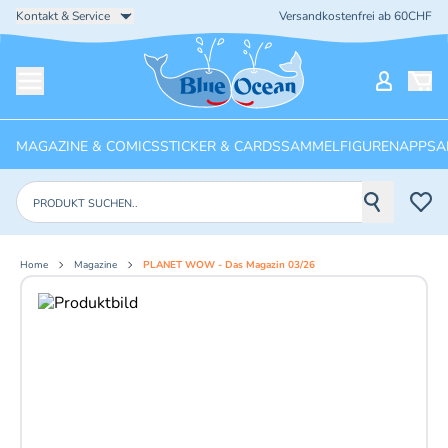
Kontakt & Service
Versandkostenfrei ab 60CHF
Startseite
Mein Ko
Menü öffnen
MAGAZINE & COMICS
STICKER & CARDS
SAMMELFIGUREN
APPS
A
Produkte suchen
Home
Magazine
PLANET WOW - Das Magazin 03/26
Aktuelles Bild: 1 von 4