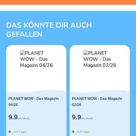
1 von 11
DAS KÖNNTE DIR AUCH
GEFALLEN
PLANET WOW - Das Magazin
PLANET WOW - Das Magazin
04/26
02/26
9.9
9.9
inkl. MwSt.
inkl. MwSt.
Auf Lager
Auf Lager