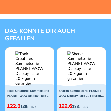
1 von 12
DAS KÖNNTE DIR AUCH
GEFALLEN
Toxic Creatures Sammelserie
Sharks Sammelserie PLANET
PLANET WOW Display - alle 20
WOW Display - alle 20 Figuren
Figuren garantiert
garantiert
122.6
122.6
138
138
inkl. MwSt.
inkl. MwSt.