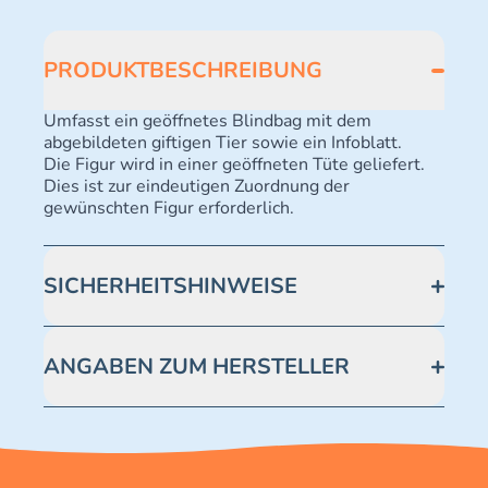
PRODUKTBESCHREIBUNG
Umfasst ein geöffnetes Blindbag mit dem
abgebildeten giftigen Tier sowie ein Infoblatt.
Die Figur wird in einer geöffneten Tüte geliefert.
Dies ist zur eindeutigen Zuordnung der
gewünschten Figur erforderlich.
SICHERHEITSHINWEISE
Achtung! Nicht geeignet für Kinder unter 3 Jahren.
Enthält verschluckbare Kleinteile -
ANGABEN ZUM HERSTELLER
Erstickungsgefahr.
Blue Ocean Entertainment AG https://www.blue-
ocean.de/kundenservice Telefonnummer: 0711
2202990 Seidenstraße 19 70174 Stuttgart