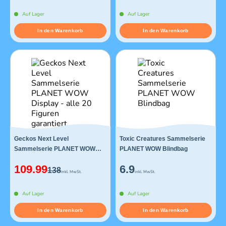
Auf Lager
Auf Lager
In den Warenkorb
In den Warenkorb
Geckos Next Level
Toxic Creatures Sammelserie
Sammelserie PLANET WOW
PLANET WOW Blindbag
Display - alle 20 Figuren
109.99
6.9
garantiert
138
inkl. MwSt.
inkl. MwSt.
Auf Lager
Auf Lager
In den Warenkorb
In den Warenkorb