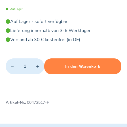
Auf Lager
Auf Lager - sofort verfügbar
Lieferung innerhalb von 3-6 Werktagen
Versand ab 30 € kostenfrei (in DE)
Quantity
−
+
In den Warenkorb
Minimum quantity: 1
Add 1 item to cart
Maximum quantity: 5
Artikel-Nr.:
00472517-F