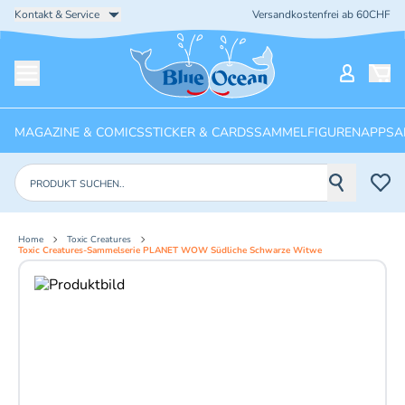
Kontakt & Service
Versandkostenfrei ab 60CHF
Startseite
Mein Ko
Menü öffnen
MAGAZINE & COMICS
STICKER & CARDS
SAMMELFIGUREN
APPS
A
Produkte suchen
Home
Toxic Creatures
Toxic Creatures-Sammelserie PLANET WOW Südliche Schwarze Witwe
Aktuelles Bild: 1 von 2