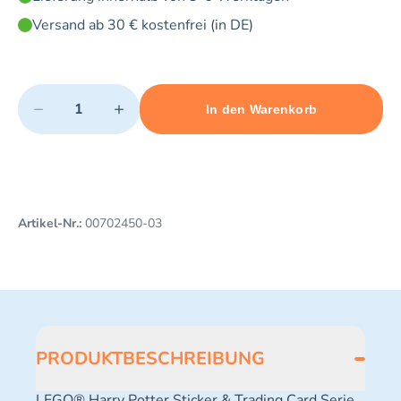
Versand ab 30 € kostenfrei (in DE)
Quantity
−
+
In den Warenkorb
Minimum quantity: 1
Add 1 item to cart
Maximum quantity: 3
Artikel-Nr.:
00702450-03
PRODUKTBESCHREIBUNG
LEGO® Harry Potter Sticker & Trading Card Serie