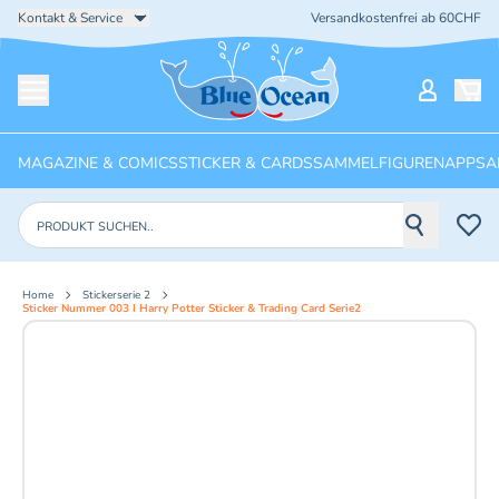
Kontakt & Service
Versandkostenfrei ab 60CHF
Startseite
Mein Ko
Menü öffnen
MAGAZINE & COMICS
STICKER & CARDS
SAMMELFIGUREN
APPS
A
Produkte suchen
Home
Stickerserie 2
Sticker Nummer 003 I Harry Potter Sticker & Trading Card Serie2