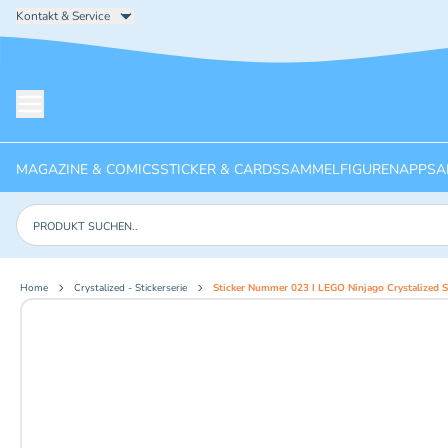
Kontakt & Service
Menü öffnen
MAGAZINE & COMICS
STICKER & CARDS
SAMMELFIGUREN
APPS
A
Produkte suchen
Home
Crystalized - Stickerserie
Sticker Nummer 023 I LEGO Ninjago Crystalized St