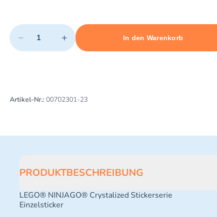
Quantity
−
+
In den Warenkorb
Minimum quantity: 1
Add 1 item to cart
Maximum quantity: 3
Artikel-Nr.:
00702301-23
PRODUKTBESCHREIBUNG
LEGO® NINJAGO® Crystalized Stickerserie
Einzelsticker