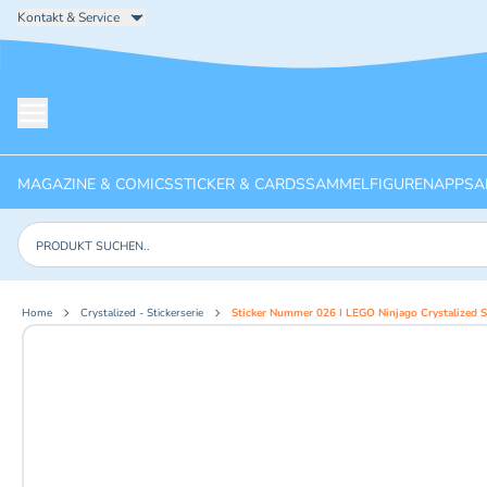
Kontakt & Service
Menü öffnen
MAGAZINE & COMICS
STICKER & CARDS
SAMMELFIGUREN
APPS
A
Produkte suchen
Home
Crystalized - Stickerserie
Sticker Nummer 026 I LEGO Ninjago Crystalized St