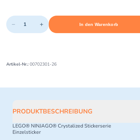
Quantity
−
+
In den Warenkorb
Minimum quantity: 1
Add 1 item to cart
Maximum quantity: 3
Artikel-Nr.:
00702301-26
PRODUKTBESCHREIBUNG
LEGO® NINJAGO® Crystalized Stickerserie
Einzelsticker