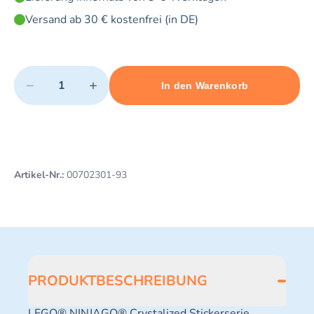
Versand ab 30 € kostenfrei (in DE)
Quantity
−
+
In den Warenkorb
Minimum quantity: 1
Add 1 item to cart
Maximum quantity: 3
Artikel-Nr.:
00702301-93
PRODUKTBESCHREIBUNG
LEGO® NINJAGO® Crystalized Stickerserie