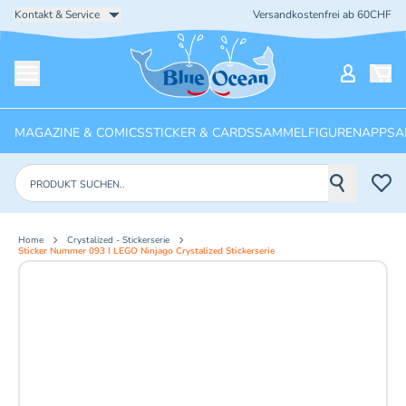
Kontakt & Service
Versandkostenfrei ab 60CHF
Startseite
Mein Ko
Menü öffnen
MAGAZINE & COMICS
STICKER & CARDS
SAMMELFIGUREN
APPS
A
Produkte suchen
Home
Crystalized - Stickerserie
Sticker Nummer 093 I LEGO Ninjago Crystalized Stickerserie