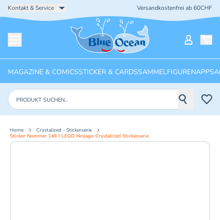
Kontakt & Service
Versandkostenfrei ab 60CHF
Startseite
Mein Ko
Menü öffnen
MAGAZINE & COMICS
STICKER & CARDS
SAMMELFIGUREN
APPS
A
Produkte suchen
Home
Crystalized - Stickerserie
Sticker Nummer 146 I LEGO Ninjago Crystalized Stickerserie