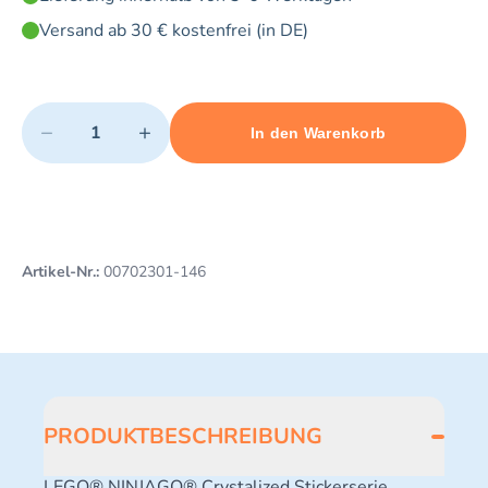
Versand ab 30 € kostenfrei (in DE)
Quantity
−
+
In den Warenkorb
Minimum quantity: 1
Add 1 item to cart
Maximum quantity: 3
Artikel-Nr.:
00702301-146
PRODUKTBESCHREIBUNG
LEGO® NINJAGO® Crystalized Stickerserie