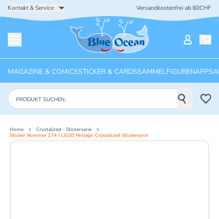
Kontakt & Service
Versandkostenfrei ab 60CHF
Startseite
Mein Ko
Menü öffnen
MAGAZINE & COMICS
STICKER & CARDS
SAMMELFIGUREN
APPS
A
Produkte suchen
Home
Crystalized - Stickerserie
Sticker Nummer 174 I LEGO Ninjago Crystalized Stickerserie