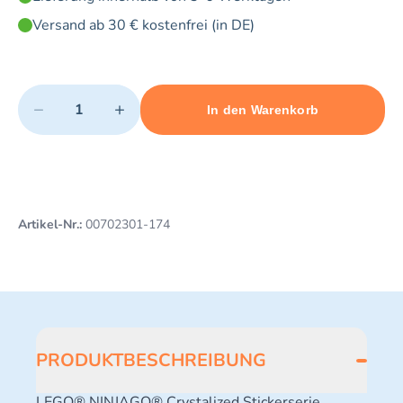
Versand ab 30 € kostenfrei (in DE)
Quantity
−
+
In den Warenkorb
Minimum quantity: 1
Add 1 item to cart
Maximum quantity: 3
Artikel-Nr.:
00702301-174
PRODUKTBESCHREIBUNG
LEGO® NINJAGO® Crystalized Stickerserie