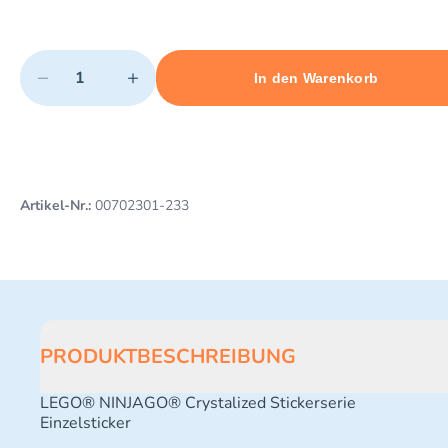
Quantity
−
+
In den Warenkorb
Minimum quantity: 1
Add 1 item to cart
Maximum quantity: 3
Artikel-Nr.:
00702301-233
PRODUKTBESCHREIBUNG
LEGO® NINJAGO® Crystalized Stickerserie
Einzelsticker