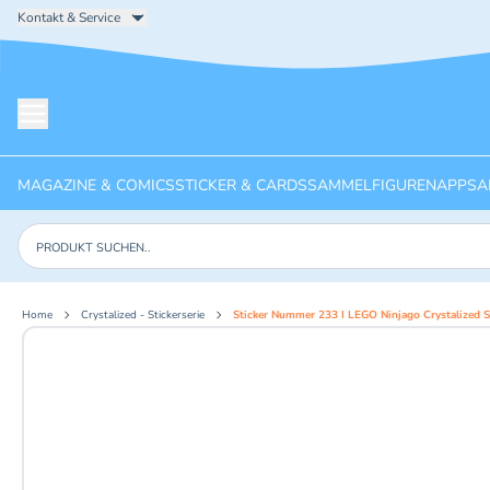
Kontakt & Service
Menü öffnen
MAGAZINE & COMICS
STICKER & CARDS
SAMMELFIGUREN
APPS
A
Produkte suchen
Home
Crystalized - Stickerserie
Sticker Nummer 233 I LEGO Ninjago Crystalized St