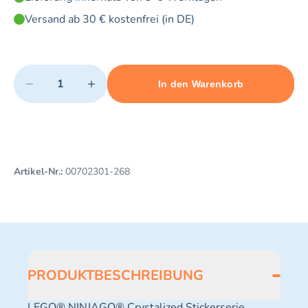
Versand ab 30 € kostenfrei (in DE)
Quantity
−
+
In den Warenkorb
Minimum quantity: 1
Add 1 item to cart
Maximum quantity: 3
Artikel-Nr.:
00702301-268
PRODUKTBESCHREIBUNG
LEGO® NINJAGO® Crystalized Stickerserie