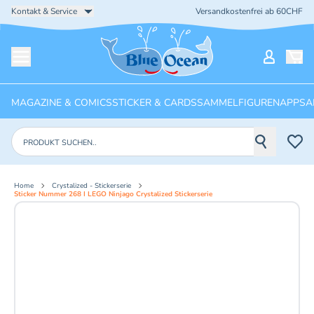
Kontakt & Service
Versandkostenfrei ab 60CHF
Startseite
Mein Ko
Menü öffnen
MAGAZINE & COMICS
STICKER & CARDS
SAMMELFIGUREN
APPS
A
Produkte suchen
Home
Crystalized - Stickerserie
Sticker Nummer 268 I LEGO Ninjago Crystalized Stickerserie