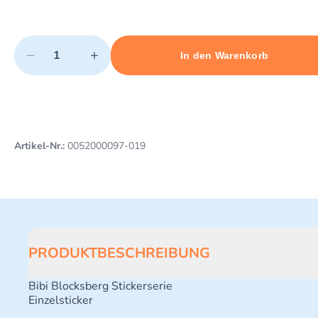
Quantity
−
+
In den Warenkorb
Minimum quantity: 1
Add 1 item to cart
Maximum quantity: 45
Artikel-Nr.:
0052000097-019
PRODUKTBESCHREIBUNG
Bibi Blocksberg Stickerserie
Einzelsticker