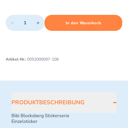
Quantity
−
+
In den Warenkorb
Minimum quantity: 1
Add 1 item to cart
Maximum quantity: 46
Artikel-Nr.:
0052000097-108
PRODUKTBESCHREIBUNG
Bibi Blocksberg Stickerserie
Einzelsticker