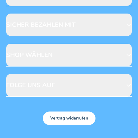
Jobs & Praktika
Fragen zur Produktsicherheit
Licensing
Mediadaten
SICHER BEZAHLEN MIT
SHOP WÄHLEN
CH
DE
FOLGE UNS AUF
Vertrag widerrufen