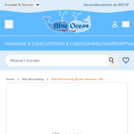
Kontakt & Service
Versandkostenfrei ab 60CHF
Startseite
Mein Ko
Menü öffnen
MAGAZINE & COMICS
STICKER & CARDS
SAMMELFIGUREN
APPS
A
Produkte suchen
Home
Bibi Blocksberg
Bibi Blocksberg Sticker Nummer 108