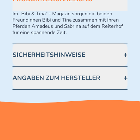
Im „Bibi & Tina“ - Magazin sorgen die beiden
Freundinnen Bibi und Tina zusammen mit ihren
Pferden Amadeus und Sabrina auf dem Reiterhof
für eine spannende Zeit.
SICHERHEITSHINWEISE
Achtung! Nicht geeignet für Kinder unter 3 Jahren.
Enthält verschluckbare Kleinteile -
ANGABEN ZUM HERSTELLER
Erstickungsgefahr.
Blue Ocean Entertainment AG https://www.blue-
ocean.de/kundenservice Telefonnummer: 0711
2202990 Seidenstraße 19 70174 Stuttgart