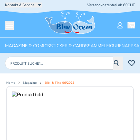
Kontakt & Service
Versandkostenfrei ab 60CHF
Startseite
Mein Ko
Menü öffnen
MAGAZINE & COMICS
STICKER & CARDS
SAMMELFIGUREN
APPS
A
Produkte suchen
Home
Magazine
Bibi & Tina 06/2025
Aktuelles Bild: 1 von 2