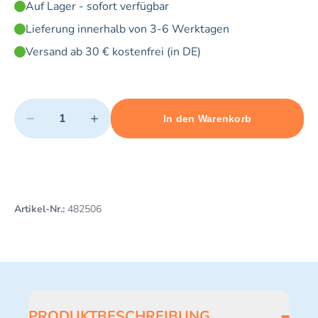
Auf Lager - sofort verfügbar
Lieferung innerhalb von 3-6 Werktagen
Versand ab 30 € kostenfrei (in DE)
Quantity
−
+
In den Warenkorb
Minimum quantity: 1
Add 1 item to cart
Maximum quantity: 5
Artikel-Nr.:
482506
PRODUKTBESCHREIBUNG