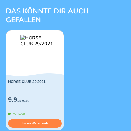
1 von 1
DAS KÖNNTE DIR AUCH
GEFALLEN
HORSE CLUB 29/2021
9.9
inkl. MwSt.
Auf Lager
In den Warenkorb