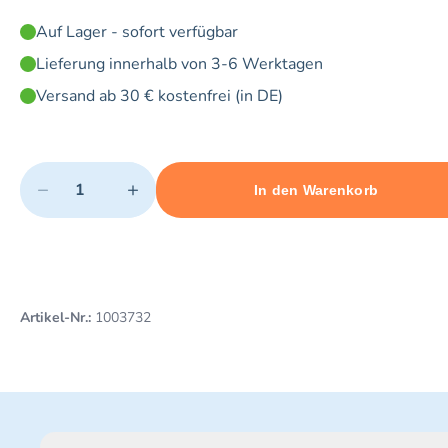
Auf Lager - sofort verfügbar
Lieferung innerhalb von 3-6 Werktagen
Versand ab 30 € kostenfrei (in DE)
Quantity
−
+
In den Warenkorb
Minimum quantity: 1
Add 1 item to cart
Maximum quantity: 5
Artikel-Nr.:
1003732