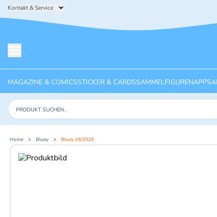
Kontakt & Service
Menü öffnen
MAGAZINE & COMICS
STICKER & CARDS
SAMMELFIGUREN
APPS
A
Produkte suchen
Home
Bluey
Bluey 18/2026
Aktuelles Bild: 1 von 5