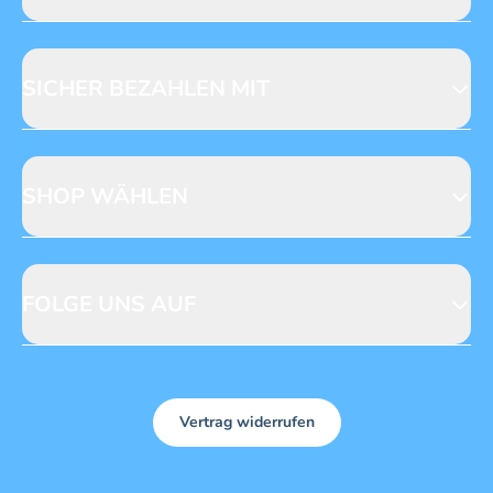
Jobs & Praktika
Fragen zur Produktsicherheit
Licensing
Mediadaten
SICHER BEZAHLEN MIT
SHOP WÄHLEN
CH
DE
FOLGE UNS AUF
Vertrag widerrufen