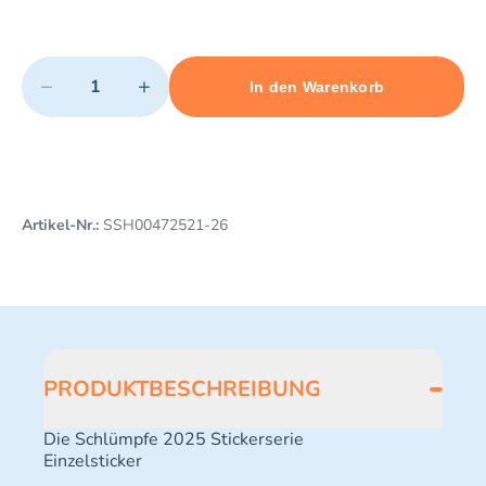
Quantity
−
+
In den Warenkorb
Minimum quantity: 1
Add 1 item to cart
Maximum quantity: 3
Artikel-Nr.:
SSH00472521-26
PRODUKTBESCHREIBUNG
Die Schlümpfe 2025 Stickerserie
Einzelsticker