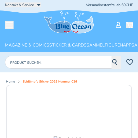
Kontakt & Service
Versandkostenfrei ab 60CHF
Startseite
Mein Ko
Menü öffnen
MAGAZINE & COMICS
STICKER & CARDS
SAMMELFIGUREN
APPS
A
Produkte suchen
Home
Schlümpfe Sticker 2025 Nummer 026