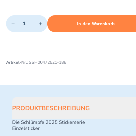
Quantity
−
+
In den Warenkorb
Minimum quantity: 1
Add 1 item to cart
Maximum quantity: 3
Artikel-Nr.:
SSH00472521-186
PRODUKTBESCHREIBUNG
Die Schlümpfe 2025 Stickerserie
Einzelsticker