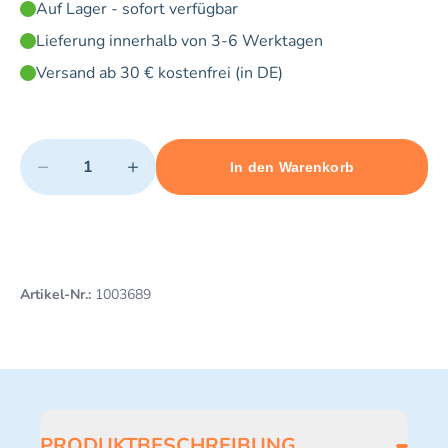
Auf Lager - sofort verfügbar
Lieferung innerhalb von 3-6 Werktagen
Versand ab 30 € kostenfrei (in DE)
Quantity
−
+
In den Warenkorb
Minimum quantity: 1
Add 1 item to cart
Maximum quantity: 20
Artikel-Nr.:
1003689
PRODUKTBESCHREIBUNG