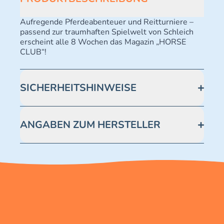
Aufregende Pferdeabenteuer und Reitturniere –
passend zur traumhaften Spielwelt von Schleich
erscheint alle 8 Wochen das Magazin „HORSE
CLUB“!
SICHERHEITSHINWEISE
Achtung! Nicht geeignet für Kinder unter 3 Jahren.
Enthält verschluckbare Kleinteile -
ANGABEN ZUM HERSTELLER
Erstickungsgefahr.
Blue Ocean Entertainment AG https://www.blue-
ocean.de/kundenservice Telefonnummer: 0711
2202990 Seidenstraße 19 70174 Stuttgart