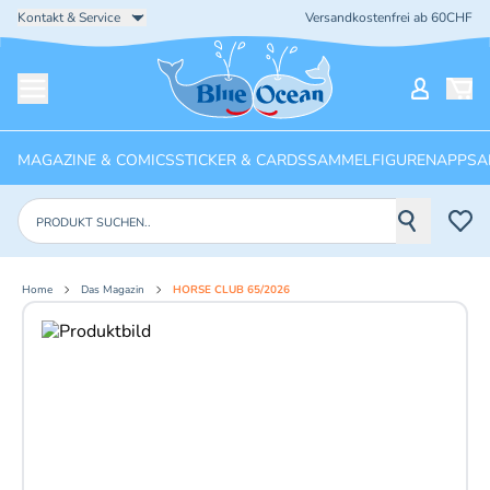
Kontakt & Service
Versandkostenfrei ab 60CHF
Startseite
Mein Ko
Menü öffnen
MAGAZINE & COMICS
STICKER & CARDS
SAMMELFIGUREN
APPS
A
Produkte suchen
Home
Das Magazin
HORSE CLUB 65/2026
Aktuelles Bild: 1 von 4