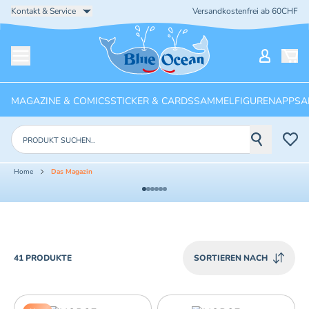
Kontakt & Service
Versandkostenfrei ab 60CHF
Startseite
Mein Ko
Menü öffnen
MAGAZINE & COMICS
STICKER & CARDS
SAMMELFIGUREN
APPS
A
Produkte suchen
Home
Das Magazin
PRODUCTS
41 PRODUKTE
SORTIEREN NACH