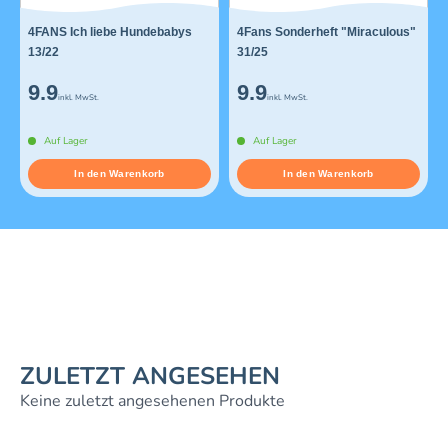
4FANS Ich liebe Hundebabys
4Fans Sonderheft "Miraculous"
13/22
31/25
9.9
9.9
inkl. MwSt.
inkl. MwSt.
Auf Lager
Auf Lager
In den Warenkorb
In den Warenkorb
ZULETZT ANGESEHEN
Keine zuletzt angesehenen Produkte