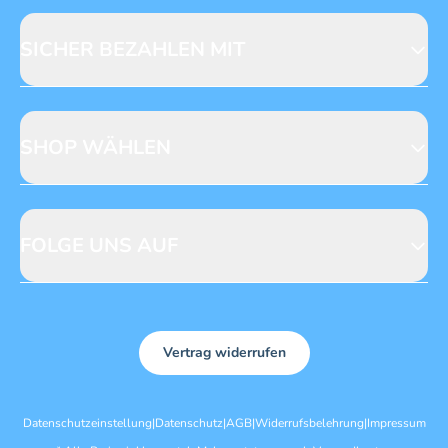
Licensing
Mediadaten
SICHER BEZAHLEN MIT
SHOP WÄHLEN
CH
DE
FOLGE UNS AUF
Vertrag widerrufen
Datenschutzeinstellung
|
Datenschutz
|
AGB
|
Widerrufsbelehrung
|
Impressum