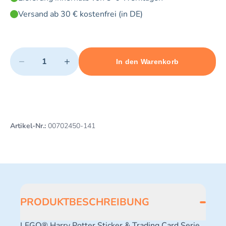
Versand ab 30 € kostenfrei (in DE)
Quantity
−
+
In den Warenkorb
Minimum quantity: 1
Add 1 item to cart
Maximum quantity: 3
Artikel-Nr.:
00702450-141
PRODUKTBESCHREIBUNG
LEGO® Harry Potter Sticker & Trading Card Serie