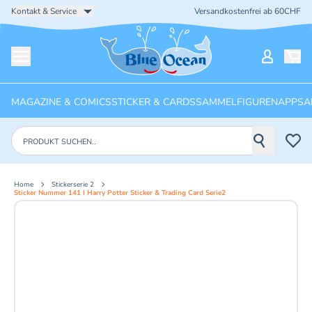
Kontakt & Service
Versandkostenfrei ab 60CHF
Startseite
Mein Ko
Menü öffnen
MAGAZINE & COMICS
STICKER & CARDS
SAMMELFIGUREN
APPS
A
Produkte suchen
Home
Stickerserie 2
Sticker Nummer 141 I Harry Potter Sticker & Trading Card Serie2