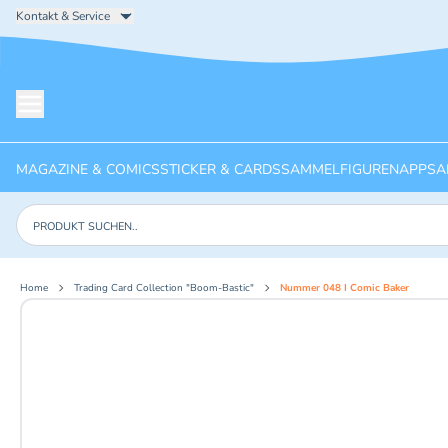
Kontakt & Service
Menü öffnen
MAGAZINE & COMICS
STICKER & CARDS
SAMMELFIGUREN
APPS
A
Produkte suchen
Home
Trading Card Collection "Boom-Bastic"
Nummer 048 I Comic Baker