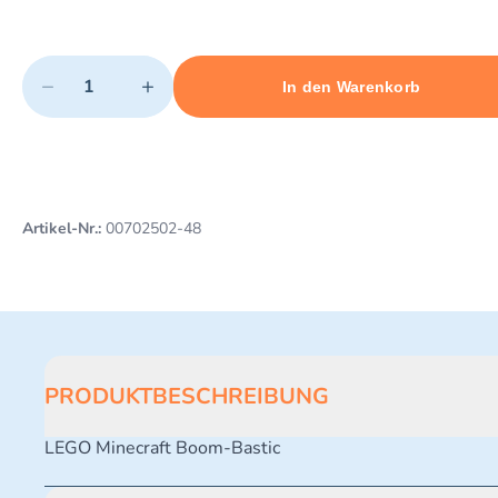
Quantity
−
+
In den Warenkorb
Minimum quantity: 1
Add 1 item to cart
Maximum quantity: 3
Artikel-Nr.:
00702502-48
PRODUKTBESCHREIBUNG
LEGO Minecraft Boom-Bastic