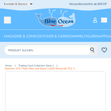
Kontakt & Service
Versandkostenfrei ab 60CHF
Startseite
Mein Ko
Menü öffnen
MAGAZINE & COMICS
STICKER & CARDS
SAMMELFIGUREN
APPS
A
Produkte suchen
Home
Trading Card Collection Serie 1
Nummer 073 I Team Alex und Steve I LEGO Minecraft TCC 1