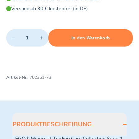
Versand ab 30 € kostenfrei (in DE)
Quantity
−
+
In den Warenkorb
Minimum quantity: 1
Add 1 item to cart
Maximum quantity: 3
Artikel-Nr.:
702351-73
PRODUKTBESCHREIBUNG
LEGO® Minecraft Trading Card Collection Serie 1