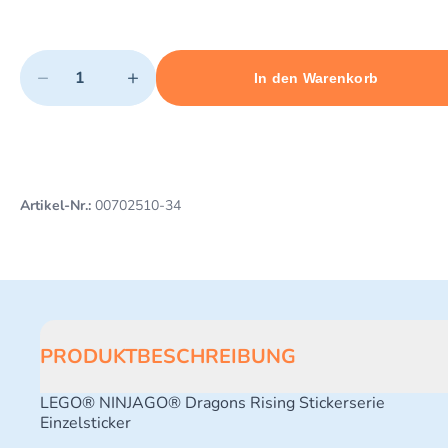
Quantity
−
+
In den Warenkorb
Minimum quantity: 1
Add 1 item to cart
Maximum quantity: 3
Artikel-Nr.:
00702510-34
PRODUKTBESCHREIBUNG
LEGO® NINJAGO® Dragons Rising Stickerserie
Einzelsticker