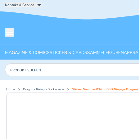
Kontakt & Service
Menü öffnen
MAGAZINE & COMICS
STICKER & CARDS
SAMMELFIGUREN
APPS
A
Produkte suchen
Home
Dragons Rising - Stickerserie
Sticker Nummer 034 I LEGO Ninjago Dragons R