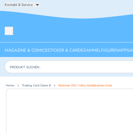
Kontakt & Service
Menü öffnen
MAGAZINE & COMICS
STICKER & CARDS
SAMMELFIGUREN
APPS
A
Produkte suchen
Home
Trading Card Game 8
Nummer 021 I Ultra Golddrachen-Cole