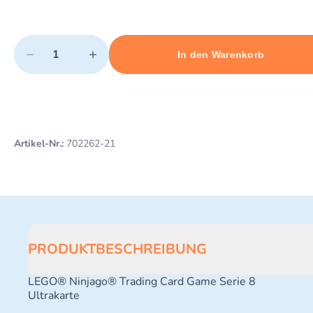
Quantity
−
+
In den Warenkorb
Minimum quantity: 1
Add 1 item to cart
Maximum quantity: 10
Artikel-Nr.:
702262-21
PRODUKTBESCHREIBUNG
LEGO® Ninjago® Trading Card Game Serie 8
Ultrakarte