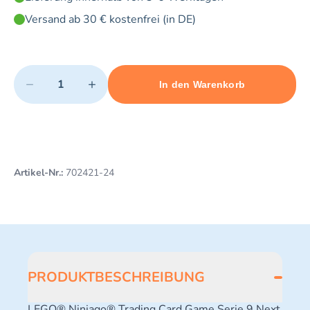
Versand ab 30 € kostenfrei (in DE)
Quantity
−
+
In den Warenkorb
Minimum quantity: 1
Add 1 item to cart
Maximum quantity: 3
Artikel-Nr.:
702421-24
PRODUKTBESCHREIBUNG
LEGO® Ninjago® Trading Card Game Serie 9 Next