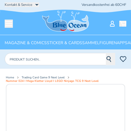
Kontakt & Service
Versandkostenfrei ab 60CHF
Startseite
Mein Ko
Menü öffnen
MAGAZINE & COMICS
STICKER & CARDS
SAMMELFIGUREN
APPS
A
Produkte suchen
Home
Trading Card Game 9 Next Level
Nummer 024 I Mega Kletter Lloyd I LEGO Ninjago TCG 9 Next Level