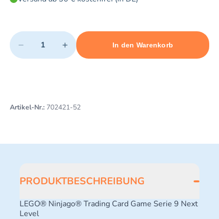
Quantity
−
+
In den Warenkorb
Minimum quantity: 1
Add 1 item to cart
Maximum quantity: 3
Artikel-Nr.:
702421-52
PRODUKTBESCHREIBUNG
LEGO® Ninjago® Trading Card Game Serie 9 Next
Level