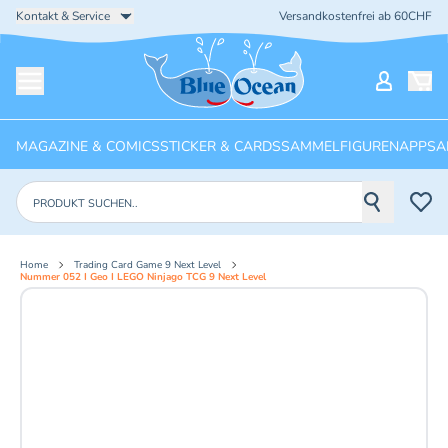
Kontakt & Service
Versandkostenfrei ab 60CHF
Startseite
Mein Ko
Menü öffnen
MAGAZINE & COMICS
STICKER & CARDS
SAMMELFIGUREN
APPS
A
Produkte suchen
Home
Trading Card Game 9 Next Level
Nummer 052 I Geo I LEGO Ninjago TCG 9 Next Level