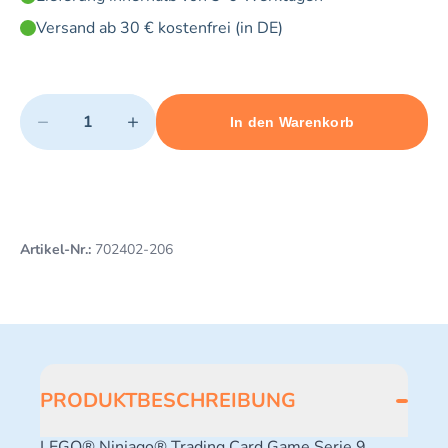
Versand ab 30 € kostenfrei (in DE)
Quantity
−
+
In den Warenkorb
Minimum quantity: 1
Add 1 item to cart
Maximum quantity: 3
Artikel-Nr.:
702402-206
PRODUKTBESCHREIBUNG
LEGO® Ninjago® Trading Card Game Serie 9