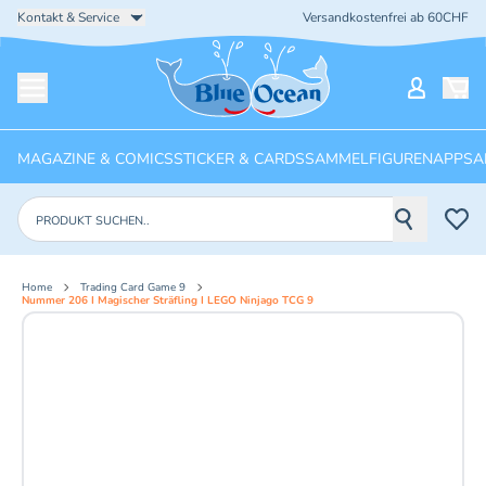
Kontakt & Service
Versandkostenfrei ab 60CHF
Startseite
Mein Ko
Menü öffnen
MAGAZINE & COMICS
STICKER & CARDS
SAMMELFIGUREN
APPS
A
Produkte suchen
Home
Trading Card Game 9
Nummer 206 I Magischer Sträfling I LEGO Ninjago TCG 9