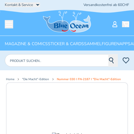
Kontakt & Service
Versandkostenfrei ab 60CHF
Startseite
Mein Ko
Menü öffnen
MAGAZINE & COMICS
STICKER & CARDS
SAMMELFIGUREN
APPS
A
Produkte suchen
Home
"Die Macht"-Edition
Nummer 030 I FN-2187 I "Die Macht"-Edition