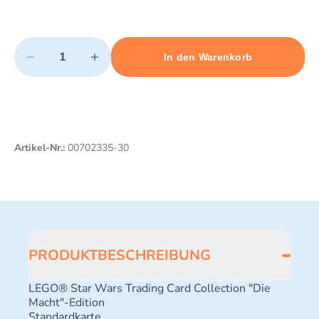
Quantity
−
+
In den Warenkorb
Minimum quantity: 1
Add 1 item to cart
Maximum quantity: 3
Artikel-Nr.:
00702335-30
PRODUKTBESCHREIBUNG
LEGO® Star Wars Trading Card Collection "Die
Macht"-Edition
Standardkarte