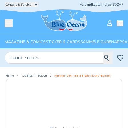
Kontakt & Service
Versandkostenfrei ab 60CHF
Startseite
Mein Ko
Menü öffnen
MAGAZINE & COMICS
STICKER & CARDS
SAMMELFIGUREN
APPS
A
Produkte suchen
Home
"Die Macht"-Edition
Nummer 054 I BB-8 I "Die Macht"-Edition