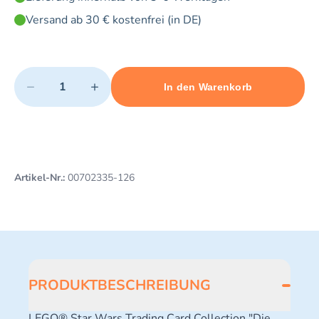
Versand ab 30 € kostenfrei (in DE)
Quantity
−
+
In den Warenkorb
Minimum quantity: 1
Add 1 item to cart
Maximum quantity: 3
Artikel-Nr.:
00702335-126
PRODUKTBESCHREIBUNG
LEGO® Star Wars Trading Card Collection "Die