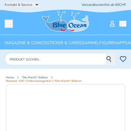
Kontakt & Service
Versandkostenfrei ab 60CHF
Startseite
Mein Ko
Menü öffnen
MAGAZINE & COMICS
STICKER & CARDS
SAMMELFIGUREN
APPS
A
Produkte suchen
Home
"Die Macht"-Edition
Nummer 126 I Prätorianergardist I "Die Macht"-Edition