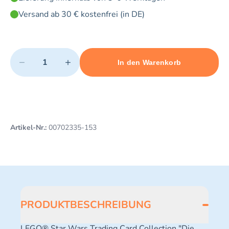
Versand ab 30 € kostenfrei (in DE)
Quantity
−
+
In den Warenkorb
Minimum quantity: 1
Add 1 item to cart
Maximum quantity: 3
Artikel-Nr.:
00702335-153
PRODUKTBESCHREIBUNG
LEGO® Star Wars Trading Card Collection "Die