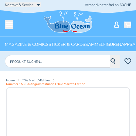
Kontakt & Service
Versandkostenfrei ab 60CHF
Startseite
Mein Ko
Menü öffnen
MAGAZINE & COMICS
STICKER & CARDS
SAMMELFIGUREN
APPS
A
Produkte suchen
Home
"Die Macht"-Edition
Nummer 153 I Autogrammstunde I "Die Macht"-Edition