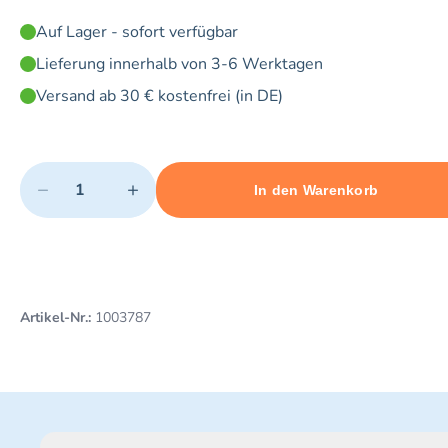
Auf Lager - sofort verfügbar
Lieferung innerhalb von 3-6 Werktagen
Versand ab 30 € kostenfrei (in DE)
Quantity
−
+
In den Warenkorb
Minimum quantity: 1
Add 1 item to cart
Maximum quantity: 2
Artikel-Nr.:
1003787