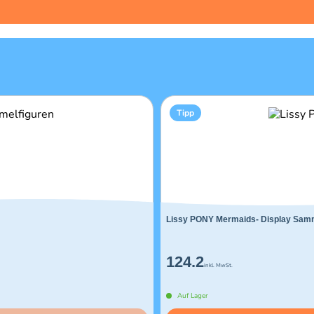
Tipp
Lissy PONY Mermaids- Display Samm
124.2
inkl. MwSt.
Auf Lager