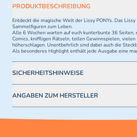
PRODUKTBESCHREIBUNG
Entdeckt die magische Welt der Lissy PONYs. Das Liss
Sammelfiguren zum Leben.
Alle 6 Wochen warten auf euch kunterbunte 36 Seiten, 
Comics, kniffligen Rätseln, tollen Gewinnspielen, viele
höherschlagen. Unentbehrlich sind dabei auch die Steckb
Als besonderes Highlight enthält jede Ausgabe eine ma
SICHERHEITSHINWEISE
Achtung! Nicht geeignet für Kinder unter 3 Jahren. Enthäl
ANGABEN ZUM HERSTELLER
Blue Ocean Entertainment AG https://www.blue-ocean