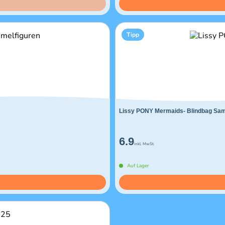
Tipp
Lissy PONY Mermaids- Blindbag Sa
6.9
inkl. MwSt.
Auf Lager