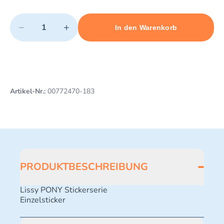
Quantity
−
+
In den Warenkorb
Minimum quantity: 1
Add 1 item to cart
Maximum quantity: 3
Artikel-Nr.:
00772470-183
PRODUKTBESCHREIBUNG
Lissy PONY Stickerserie
Einzelsticker