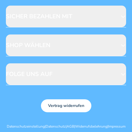
Fragen zur Produktsicherheit
Licensing
Mediadaten
SICHER BEZAHLEN MIT
SHOP WÄHLEN
CH
DE
FOLGE UNS AUF
Vertrag widerrufen
Datenschutzeinstellung
|
Datenschutz
|
AGB
|
Widerrufsbelehrung
|
Impressum