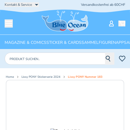
Kontakt & Service
Versandkostenfrei ab 60CHF
Startseite
Mein Ko
Menü öffnen
MAGAZINE & COMICS
STICKER & CARDS
SAMMELFIGUREN
APPS
A
Produkte suchen
Home
Lissy PONY Stickerserie 2024
Lissy PONY Nummer 183