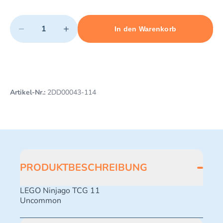
Quantity
−
+
In den Warenkorb
Minimum quantity: 1
Add 1 item to cart
Maximum quantity: 499
Artikel-Nr.:
2DD00043-114
PRODUKTBESCHREIBUNG
LEGO Ninjago TCG 11
Uncommon