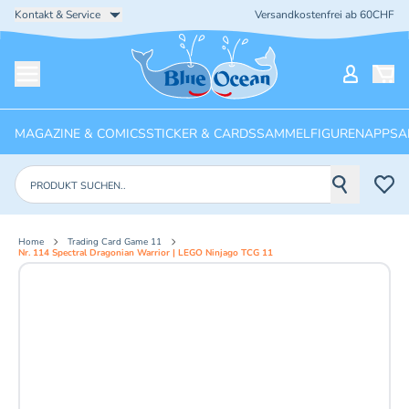
Kontakt & Service
Versandkostenfrei ab 60CHF
Startseite
Mein Ko
Menü öffnen
MAGAZINE & COMICS
STICKER & CARDS
SAMMELFIGUREN
APPS
A
Produkte suchen
Home
Trading Card Game 11
Nr. 114 Spectral Dragonian Warrior | LEGO Ninjago TCG 11