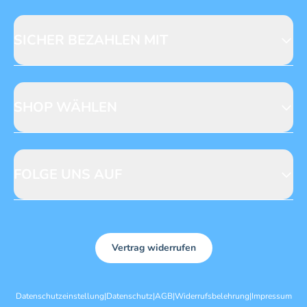
Fragen zur Produktsicherheit
Licensing
Mediadaten
SICHER BEZAHLEN MIT
SHOP WÄHLEN
CH
DE
FOLGE UNS AUF
Vertrag widerrufen
Datenschutzeinstellung
|
Datenschutz
|
AGB
|
Widerrufsbelehrung
|
Impressum