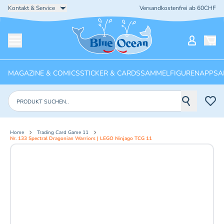
Kontakt & Service
Versandkostenfrei ab 60CHF
Startseite
Mein Ko
Menü öffnen
MAGAZINE & COMICS
STICKER & CARDS
SAMMELFIGUREN
APPS
A
Produkte suchen
Home
Trading Card Game 11
Nr. 133 Spectral Dragonian Warriors | LEGO Ninjago TCG 11