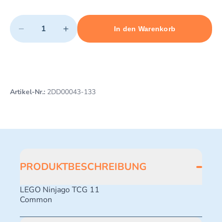
Quantity
−
+
In den Warenkorb
Minimum quantity: 1
Add 1 item to cart
Maximum quantity: 498
Artikel-Nr.:
2DD00043-133
PRODUKTBESCHREIBUNG
LEGO Ninjago TCG 11
Common