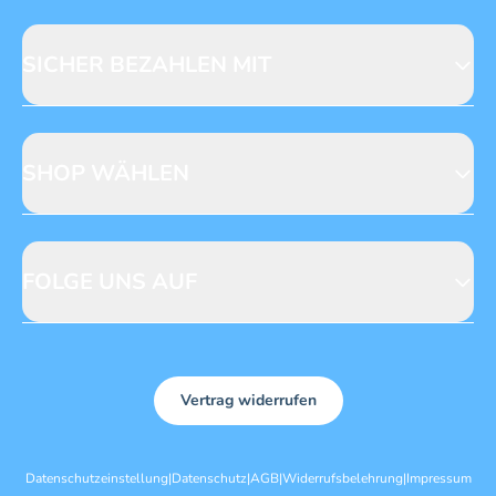
Fragen zur Produktsicherheit
Licensing
Mediadaten
SICHER BEZAHLEN MIT
SHOP WÄHLEN
CH
DE
FOLGE UNS AUF
Vertrag widerrufen
Datenschutzeinstellung
|
Datenschutz
|
AGB
|
Widerrufsbelehrung
|
Impressum