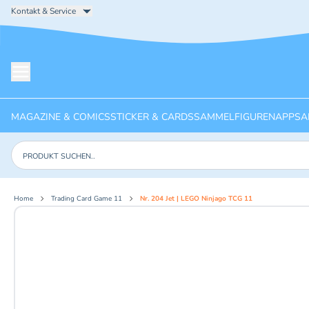
Kontakt & Service
Menü öffnen
MAGAZINE & COMICS
STICKER & CARDS
SAMMELFIGUREN
APPS
A
Produkte suchen
Home
Trading Card Game 11
Nr. 204 Jet | LEGO Ninjago TCG 11