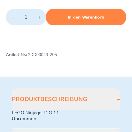
Quantity
−
+
In den Warenkorb
Minimum quantity: 1
Add 1 item to cart
Maximum quantity: 498
Artikel-Nr.:
2DD00043-205
PRODUKTBESCHREIBUNG
LEGO Ninjago TCG 11
Uncommon