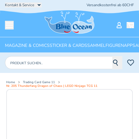
Kontakt & Service
Versandkostenfrei ab 60CHF
Startseite
Mein Ko
Menü öffnen
MAGAZINE & COMICS
STICKER & CARDS
SAMMELFIGUREN
APPS
A
Produkte suchen
Home
Trading Card Game 11
Nr. 205 Thunderfang Dragon of Chaos | LEGO Ninjago TCG 11