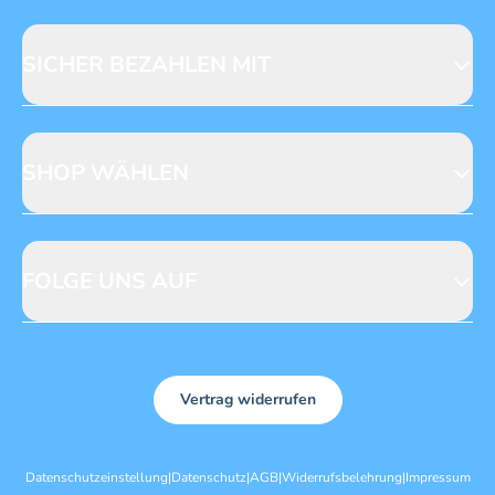
Fragen zur Produktsicherheit
Licensing
Mediadaten
SICHER BEZAHLEN MIT
SHOP WÄHLEN
CH
DE
FOLGE UNS AUF
Vertrag widerrufen
Datenschutzeinstellung
|
Datenschutz
|
AGB
|
Widerrufsbelehrung
|
Impressum