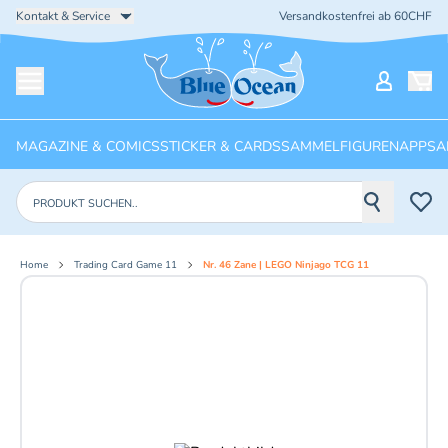
Kontakt & Service
Versandkostenfrei ab 60CHF
Startseite
Mein Ko
Menü öffnen
MAGAZINE & COMICS
STICKER & CARDS
SAMMELFIGUREN
APPS
A
Produkte suchen
Home
Trading Card Game 11
Nr. 46 Zane | LEGO Ninjago TCG 11