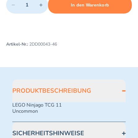
−
+
In den Warenkorb
Minimum quantity: 1
Add 1 item to cart
Maximum quantity: 495
Artikel-Nr.:
2DD00043-46
PRODUKTBESCHREIBUNG
LEGO Ninjago TCG 11
Uncommon
SICHERHEITSHINWEISE