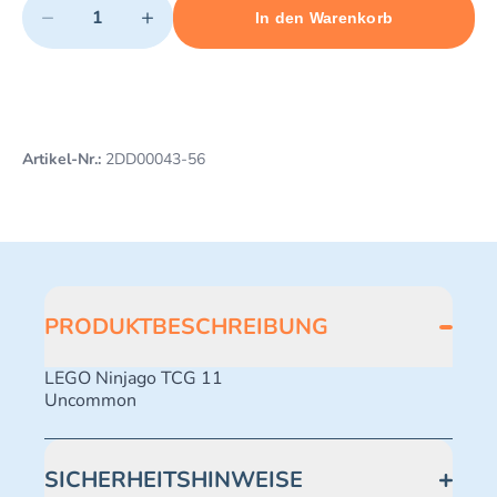
−
+
In den Warenkorb
Minimum quantity: 1
Add 1 item to cart
Maximum quantity: 491
Artikel-Nr.:
2DD00043-56
PRODUKTBESCHREIBUNG
LEGO Ninjago TCG 11
Uncommon
SICHERHEITSHINWEISE