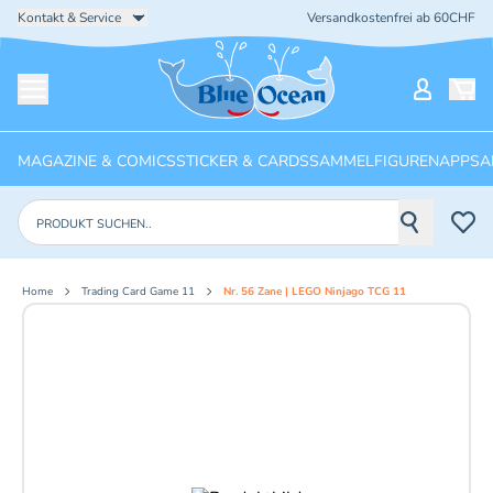
Kontakt & Service
Versandkostenfrei ab 60CHF
Startseite
Mein Ko
Menü öffnen
MAGAZINE & COMICS
STICKER & CARDS
SAMMELFIGUREN
APPS
A
Produkte suchen
Home
Trading Card Game 11
Nr. 56 Zane | LEGO Ninjago TCG 11