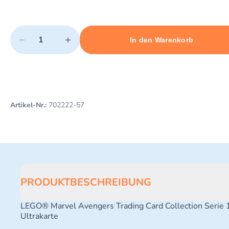
Quantity
−
+
In den Warenkorb
Minimum quantity: 1
Add 1 item to cart
Maximum quantity: 10
Artikel-Nr.:
702222-57
PRODUKTBESCHREIBUNG
LEGO® Marvel Avengers Trading Card Collection Serie 
Ultrakarte