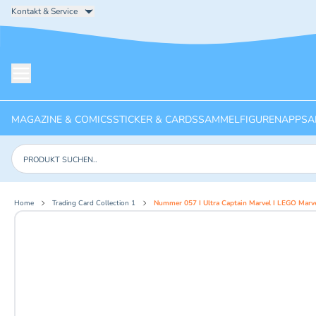
Kontakt & Service
Menü öffnen
MAGAZINE & COMICS
STICKER & CARDS
SAMMELFIGUREN
APPS
A
Produkte suchen
Home
Trading Card Collection 1
Nummer 057 I Ultra Captain Marvel I LEGO Marv