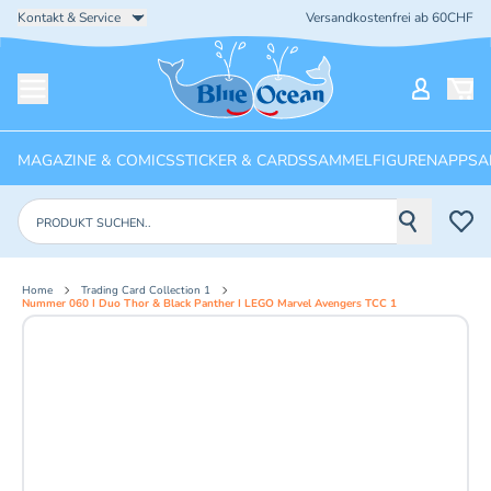
Kontakt & Service
Versandkostenfrei ab 60CHF
Startseite
Mein Ko
Menü öffnen
MAGAZINE & COMICS
STICKER & CARDS
SAMMELFIGUREN
APPS
A
Produkte suchen
Home
Trading Card Collection 1
Nummer 060 I Duo Thor & Black Panther I LEGO Marvel Avengers TCC 1