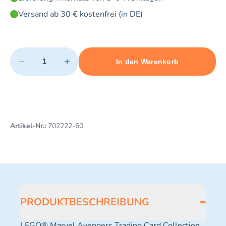
Versand ab 30 € kostenfrei (in DE)
Quantity
−
+
In den Warenkorb
Minimum quantity: 1
Add 1 item to cart
Maximum quantity: 10
Artikel-Nr.:
702222-60
PRODUKTBESCHREIBUNG
LEGO® Marvel Avengers Trading Card Collection