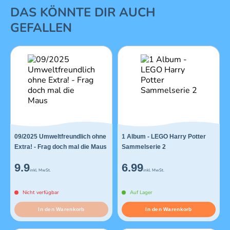
1 von 16
DAS KÖNNTE DIR AUCH
GEFALLEN
09/2025 Umweltfreundlich ohne
1 Album - LEGO Harry Potter
Extra! - Frag doch mal die Maus
Sammelserie 2
9.9
6.99
inkl. MwSt.
inkl. MwSt.
Nicht verfügbar
Auf Lager
In den Warenkorb
In den Warenkorb