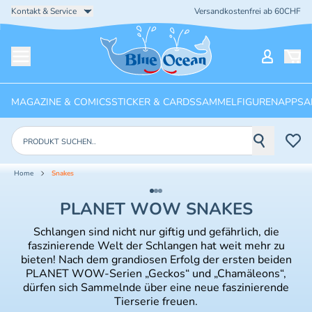
Kontakt & Service
Versandkostenfrei ab 60CHF
Startseite
Mein Ko
Menü öffnen
MAGAZINE & COMICS
STICKER & CARDS
SAMMELFIGUREN
APPS
A
Produkte suchen
Home
Snakes
PLANET WOW SNAKES
Schlangen sind nicht nur giftig und gefährlich, die
faszinierende Welt der Schlangen hat weit mehr zu
bieten! Nach dem grandiosen Erfolg der ersten beiden
PLANET WOW-Serien „Geckos“ und „Chamäleons“,
dürfen sich Sammelnde über eine neue faszinierende
Tierserie freuen.