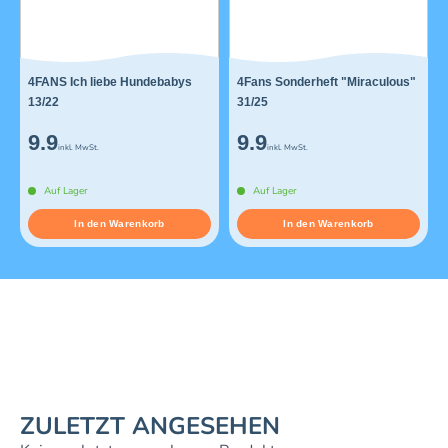
4FANS Ich liebe Hundebabys
4Fans Sonderheft "Miraculous"
13/22
31/25
9.9
9.9
inkl. MwSt.
inkl. MwSt.
Auf Lager
Auf Lager
In den Warenkorb
In den Warenkorb
ZULETZT ANGESEHEN