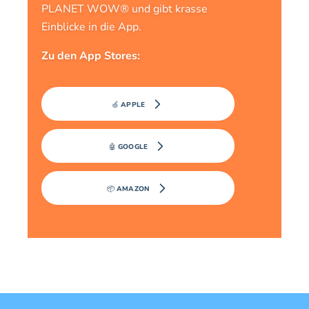
PLANET WOW® und gibt krasse
Einblicke in die App.
Zu den App Stores:
🍏 APPLE
🤖 GOOGLE
📦 AMAZON