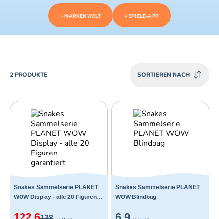
» MARKENWELT
» SPIELE-APP
PRODUCTS
2 PRODUKTE
SORTIEREN NACH
Snakes Sammelserie PLANET
Snakes Sammelserie PLANET
WOW Display - alle 20 Figuren
WOW Blindbag
garantiert
122.6
6.9
138