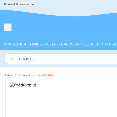
Kontakt & Service
Menü öffnen
MAGAZINE & COMICS
STICKER & CARDS
SAMMELFIGUREN
APPS
A
Produkte suchen
Home
Pumuckl
Pumuckl 04/26
Aktuelles Bild: 1 von 2