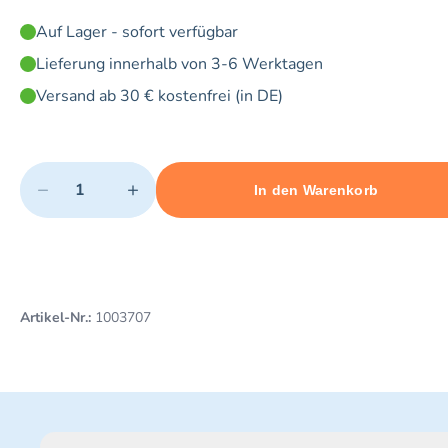
Auf Lager - sofort verfügbar
Lieferung innerhalb von 3-6 Werktagen
Versand ab 30 € kostenfrei (in DE)
Quantity
−
+
In den Warenkorb
Minimum quantity: 1
Add 1 item to cart
Maximum quantity: 20
Artikel-Nr.:
1003707