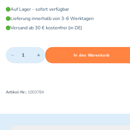
Auf Lager - sofort verfügbar
Lieferung innerhalb von 3-6 Werktagen
Versand ab 30 € kostenfrei (in DE)
Quantity
−
+
In den Warenkorb
Minimum quantity: 1
Add 1 item to cart
Maximum quantity: 20
Artikel-Nr.:
1003784