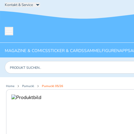
Kontakt & Service
Menü öffnen
MAGAZINE & COMICS
STICKER & CARDS
SAMMELFIGUREN
APPS
A
Produkte suchen
Home
Pumuckl
Pumuckl 05/26
Aktuelles Bild: 1 von 2