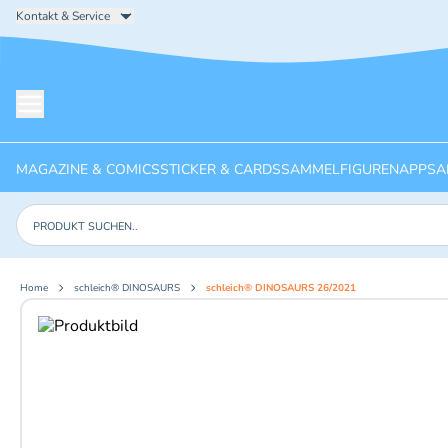
Kontakt & Service
Menü öffnen
MAGAZINE & COMICS
STICKER & CARDS
SAMMELFIGUREN
APPS
A
Produkte suchen
Home
schleich® DINOSAURS
schleich® DINOSAURS 26/2021
Aktuelles Bild: 1 von 2