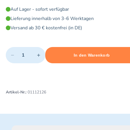
Auf Lager - sofort verfügbar
Lieferung innerhalb von 3-6 Werktagen
Versand ab 30 € kostenfrei (in DE)
Quantity
−
+
In den Warenkorb
Minimum quantity: 1
Add 1 item to cart
Maximum quantity: 5
Artikel-Nr.:
01112126