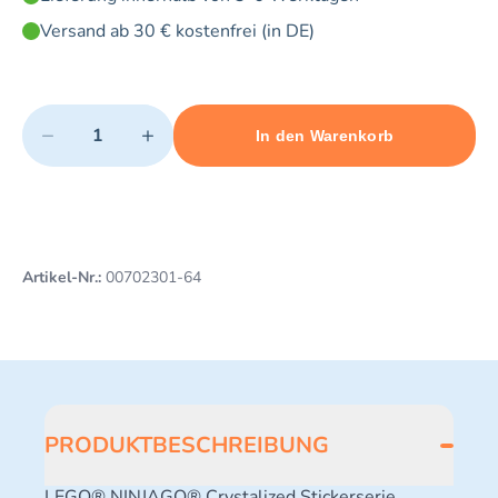
Versand ab 30 € kostenfrei (in DE)
Quantity
−
+
In den Warenkorb
Minimum quantity: 1
Add 1 item to cart
Maximum quantity: 3
Artikel-Nr.:
00702301-64
PRODUKTBESCHREIBUNG
LEGO® NINJAGO® Crystalized Stickerserie