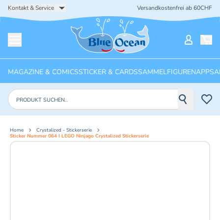
Kontakt & Service
Versandkostenfrei ab 60CHF
Startseite
Mein Ko
Menü öffnen
MAGAZINE & COMICS
STICKER & CARDS
SAMMELFIGUREN
APPS
A
Produkte suchen
Home
Crystalized - Stickerserie
Sticker Nummer 064 I LEGO Ninjago Crystalized Stickerserie