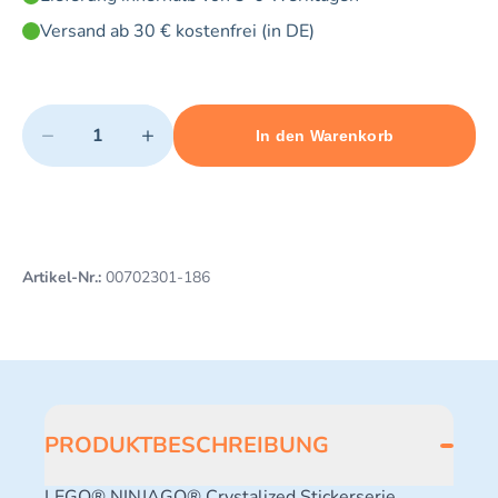
Versand ab 30 € kostenfrei (in DE)
Quantity
−
+
In den Warenkorb
Minimum quantity: 1
Add 1 item to cart
Maximum quantity: 3
Artikel-Nr.:
00702301-186
PRODUKTBESCHREIBUNG
LEGO® NINJAGO® Crystalized Stickerserie