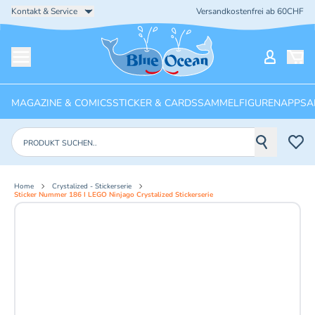
Kontakt & Service
Versandkostenfrei ab 60CHF
Startseite
Mein Ko
Menü öffnen
MAGAZINE & COMICS
STICKER & CARDS
SAMMELFIGUREN
APPS
A
Produkte suchen
Home
Crystalized - Stickerserie
Sticker Nummer 186 I LEGO Ninjago Crystalized Stickerserie