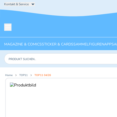
Kontakt & Service
Menü öffnen
MAGAZINE & COMICS
STICKER & CARDS
SAMMELFIGUREN
APPS
A
Produkte suchen
Home
TOP11
TOP11 04/26
Aktuelles Bild: 1 von 5