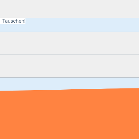
 Tauschen!
t verschluckbare Kleinteile - Erstickungsgefahr.
.de/kundenservice Telefonnummer: 0711 2202990 Seidenstra