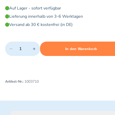
Auf Lager - sofort verfügbar
Lieferung innerhalb von 3-6 Werktagen
Versand ab 30 € kostenfrei (in DE)
Quantity
−
+
In den Warenkorb
Minimum quantity: 1
Add 1 item to cart
Maximum quantity: 20
Artikel-Nr.:
1003710