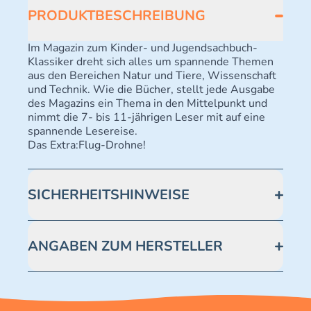
PRODUKTBESCHREIBUNG
Im Magazin zum Kinder- und Jugendsachbuch-
Klassiker dreht sich alles um spannende Themen
aus den Bereichen Natur und Tiere, Wissenschaft
und Technik. Wie die Bücher, stellt jede Ausgabe
des Magazins ein Thema in den Mittelpunkt und
nimmt die 7- bis 11-jährigen Leser mit auf eine
spannende Lesereise.
Das Extra:Flug-Drohne!
SICHERHEITSHINWEISE
Achtung! Nicht geeignet für Kinder unter 3 Jahren.
Enthält verschluckbare Kleinteile -
ANGABEN ZUM HERSTELLER
Erstickungsgefahr.
Blue Ocean Entertainment AG https://www.blue-
ocean.de/kundenservice Telefonnummer: 0711
2202990 Seidenstraße 19 70174 Stuttgart