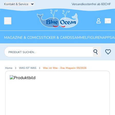
Kontakt & Service
Versandkostenfrei ab 60CHF
Startseite
Mein Ko
Menü öffnen
MAGAZINE & COMICS
STICKER & CARDS
SAMMELFIGUREN
APPS
A
Produkte suchen
Home
WAS IST WAS
Was ist Was - Das Magazin 05/2026
Aktuelles Bild: 1 von 4