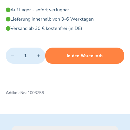
Auf Lager - sofort verfügbar
Lieferung innerhalb von 3-6 Werktagen
Versand ab 30 € kostenfrei (in DE)
Quantity
−
+
In den Warenkorb
Minimum quantity: 1
Add 1 item to cart
Maximum quantity: 20
Artikel-Nr.:
1003756